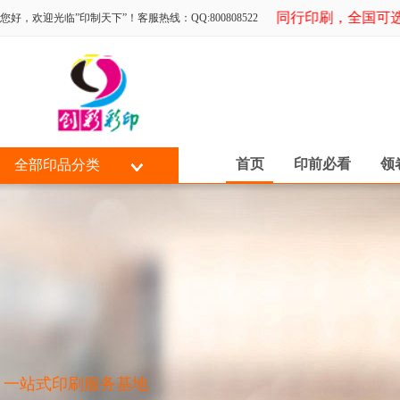
专为同行印刷，全国可选择
您好，欢迎光临”印制天下”！客服热线：QQ:800808522
首页
印前必看
领
全部印品分类
一站式印刷服务基地