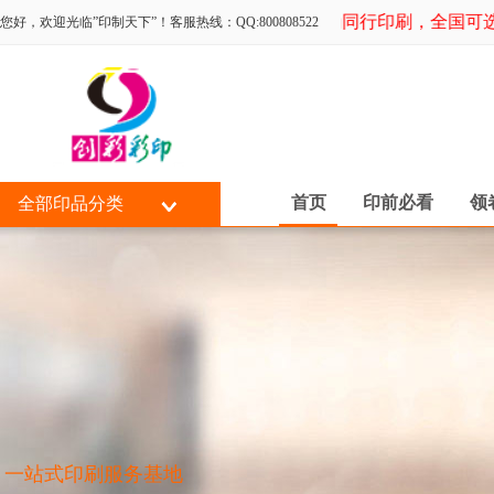
专为同行印刷，全国可选择
您好，欢迎光临”印制天下”！客服热线：QQ:800808522
首页
印前必看
领
全部印品分类
一站式印刷服务基地