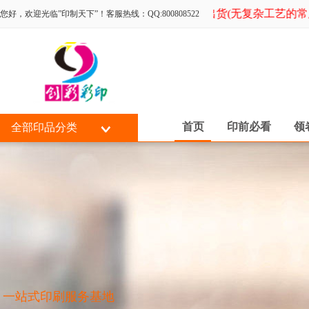
可选择送货上门。数码单张1-3小时左右出货(无复杂工艺的常用
您好，欢迎光临”印制天下”！客服热线：QQ:800808522
首页
印前必看
领
全部印品分类
一站式印刷服务基地